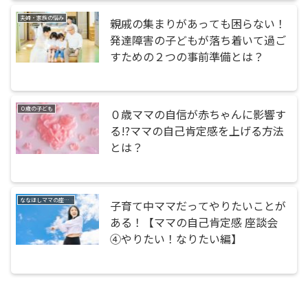
夫婦・家族の悩み
親戚の集まりがあっても困らない！
発達障害の子どもが落ち着いて過ご
すための２つの事前準備とは？
０歳の子ども
０歳ママの自信が赤ちゃんに影響す
る!?ママの自己肯定感を上げる方法
とは？
ななほしママの座談会
子育て中ママだってやりたいことが
ある！【ママの自己肯定感 座談会
④やりたい！なりたい編】