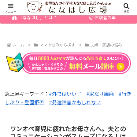
幼児の発達障害・育てにくい子のお悩みを解決
メニュー
検索
「ななほし」とは？
体験者の声
ホーム
ママの悩みから探す
夫婦・家族の悩み
急上昇キーワード：
#外ではいい子
#家だけ癇癪
#行き
しぶり・登園拒否
#発達障害かもしれない
ワンオペ育児に疲れたお母さんへ。夫との
コミュニケーションがスムーズになる！は