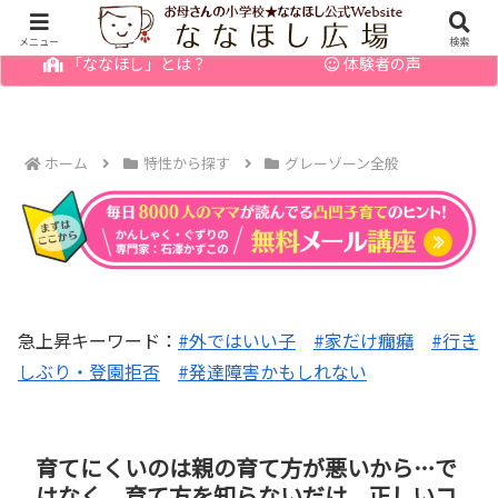
幼児の発達障害・育てにくい子のお悩みを解決
メニュー
検索
「ななほし」とは？
体験者の声
ホーム
特性から探す
グレーゾーン全般
急上昇キーワード：
#外ではいい子
#家だけ癇癪
#行き
しぶり・登園拒否
#発達障害かもしれない
育てにくいのは親の育て方が悪いから…で
はなく、育て方を知らないだけ。正しいコ