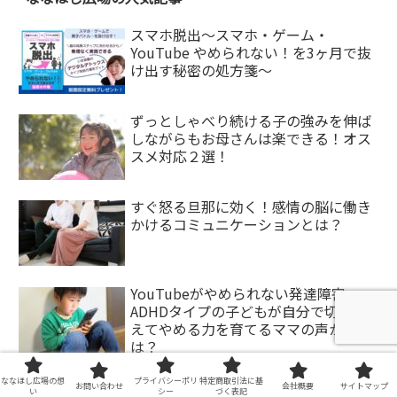
スマホ脱出〜スマホ・ゲーム・
YouTube やめられない！を3ヶ月で抜
け出す秘密の処方箋〜
ずっとしゃべり続ける子の強みを伸ば
しながらもお母さんは楽できる！オス
スメ対応２選！
すぐ怒る旦那に効く！感情の脳に働き
かけるコミュニケーションとは？
YouTubeがやめられない発達障害・
ADHDタイプの子どもが自分で切り替
えてやめる力を育てるママの声かけと
は？
人の話に割り込む子どもにうんざ
ななほし広場の想
プライバシーポリ
特定商取引法に基
お問い合わせ
会社概要
サイトマップ
い
シー
づく表記