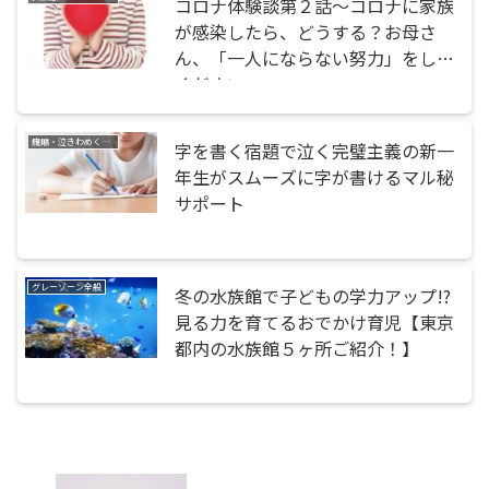
コロナ体験談第２話〜コロナに家族
が感染したら、どうする？お母さ
ん、「一人にならない努力」をして
ください
癇癪・泣きわめく・暴れる
字を書く宿題で泣く完璧主義の新一
年生がスムーズに字が書けるマル秘
サポート
グレーゾーン全般
冬の水族館で子どもの学力アップ!?
見る力を育てるおでかけ育児【東京
都内の水族館５ヶ所ご紹介！】