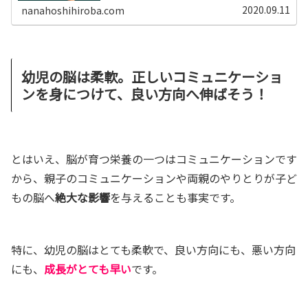
ーゾーン」だからこその困りごとも、脳の特性を理解し伸
2020.09.11
nanahoshihiroba.com
ばすことで「才能」に変わる可能性があるのですよ。
幼児の脳は柔軟。正しいコミュニケーショ
ンを身につけて、良い方向へ伸ばそう！
とはいえ、脳が育つ栄養の一つはコミュニケーションです
から、親子のコミュニケーションや両親のやりとりが子ど
もの脳へ
絶大な影響
を与えることも事実です。
特に、幼児の脳は
とても柔軟
で、良い方向にも、悪い方向
にも、
成長がとても早い
です。