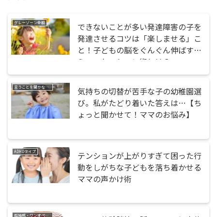
グレーゾーン全般
できないことが多い発達障害の子を
発達させるコツは「楽しませる」こ
と！子どもの脳をぐんぐん伸ばすコ
ミュニケーション術とは？
言うことを聞かない・話が聞けない
気持ちの切替が苦手な子の幼稚園選
び。私がたどり着いた答えは…【ち
ょっと聞かせて！ママのお悩み】
ADHDタイプ
テンションが上がりすぎて困った行
動をしがちな子どもを落ち着かせる
ママの声かけ術
孤独感・ワンオペ育児