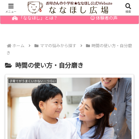
幼児の発達障害・育てにくい子のお悩みを解決
メニュー
検索
「ななほし」とは？
体験者の声
ホーム
ママの悩みから探す
時間の使い方・自分磨
き
時間の使い方・自分磨き
子育てがうまくいかない・つらい