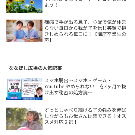
よう！
癇癪で手が出る息子、心配で気が休ま
らない毎日から我が子を信じ笑顔で抱
きしめられる毎日に！【講座卒業生の
声】
ななほし広場の人気記事
スマホ脱出〜スマホ・ゲーム・
YouTube やめられない！を3ヶ月で抜
け出す秘密の処方箋〜
ずっとしゃべり続ける子の強みを伸ば
しながらもお母さんは楽できる！オス
スメ対応２選！