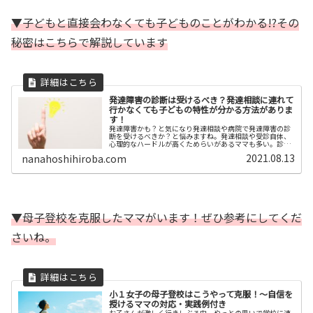
▼子どもと直接会わなくても子どものことがわかる!?その
秘密はこちらで解説しています
発達障害の診断は受けるべき？発達相談に連れて
行かなくても子どもの特性が分かる方法がありま
す！
発達障害かも？と気になり発達相談や病院で発達障害の診
断を受けるべきか？と悩みますね。発達相談や受診自体、
心理的なハードルが高くためらいがあるママも多い。診断
を受けに行く時は子どもも行くのが常識ですが、本人不在
2021.08.13
nanahoshihiroba.com
でも発達特性が分かる方法があります。
▼母子登校を克服したママがいます！ぜひ参考にしてくだ
さいね。
小１女子の母子登校はこうやって克服！〜自信を
授けるママの対応・実践例付き
お子さんが激しく行きしぶる中、やっとの思いで学校に連