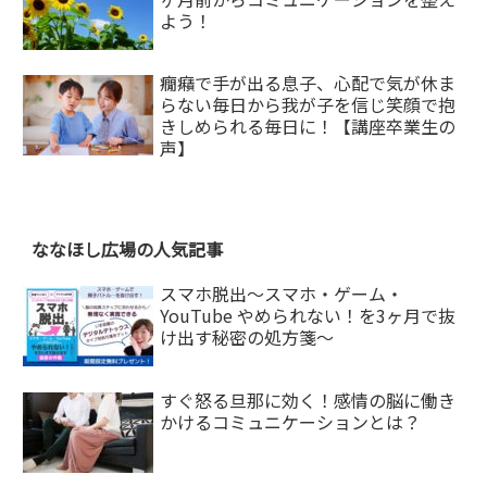
よう！
癇癪で手が出る息子、心配で気が休ま
らない毎日から我が子を信じ笑顔で抱
きしめられる毎日に！【講座卒業生の
声】
ななほし広場の人気記事
スマホ脱出〜スマホ・ゲーム・
YouTube やめられない！を3ヶ月で抜
け出す秘密の処方箋〜
すぐ怒る旦那に効く！感情の脳に働き
かけるコミュニケーションとは？