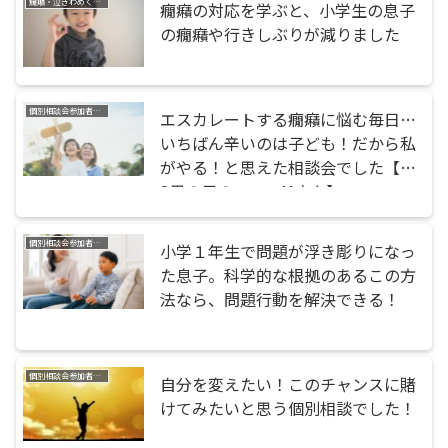
癇癪・泣きわめく・暴れる
癇癪の対応を学ぶと、小学生の息子
の癇癪や行きしぶりが減りました
個別相談会参加者の声
エスカレートする癇癪に悩む毎日…
いちばん辛いのは子ども！だから私
がやる！と思えた相談会でした【小
2男の子のママ・Mさん】
個別相談会参加者の声
小学１年生で問題が浮き彫りになっ
た息子。科学的な根拠のあるこの方
法なら、問題行動を解決できる！
個別相談会参加者の声
自分を変えたい！このチャンスに賭
けてみたいと思う個別相談でした！