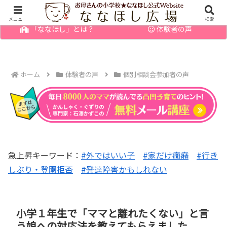
幼児の発達障害・育てにくい子のお悩みを解決
メニュー
検索
「ななほし」とは？
体験者の声
ホーム
体験者の声
個別相談会参加者の声
急上昇キーワード：
#外ではいい子
#家だけ癇癪
#行き
しぶり・登園拒否
#発達障害かもしれない
小学１年生で「ママと離れたくない」と言
う娘への対応法を教えてもらえました