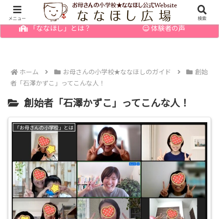
幼児の発達障害・育てにくい子のお悩みを解決
メニュー
検索
「ななほし」とは？
体験者の声
ホーム
お母さんの小学校★ななほしのガイド
創始
者「石澤かずこ」ってこんな人！
創始者「石澤かずこ」ってこんな人！
「お母さんの小学校」とは