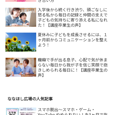
入学後から続く行き渋り、頭ごなしに
怒る私から毎日の記録と仲間の支えで
子どもの気持ちに寄り添える私になれ
た！【講座卒業生の声】
夏休みに子どもを成長させるには、１
ヶ月前からコミュニケーションを整え
よう！
癇癪で手が出る息子、心配で気が休ま
らない毎日から我が子を信じ笑顔で抱
きしめられる毎日に！【講座卒業生の
声】
ななほし広場の人気記事
スマホ脱出〜スマホ・ゲーム・
YouTube やめられない！を3ヶ月で抜