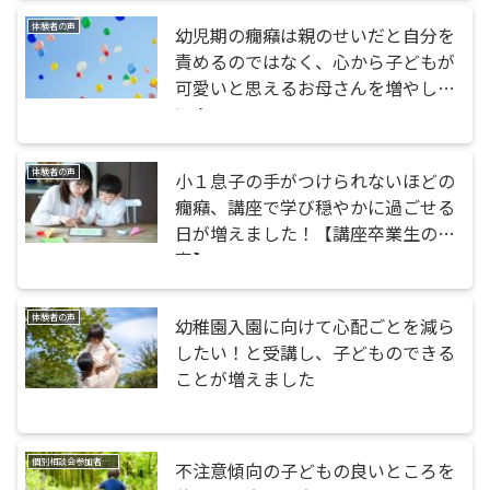
体験者の声
幼児期の癇癪は親のせいだと自分を
責めるのではなく、心から子どもが
可愛いと思えるお母さんを増やした
い！
体験者の声
小１息子の手がつけられないほどの
癇癪、講座で学び穏やかに過ごせる
日が増えました！【講座卒業生の
声】
体験者の声
幼稚園入園に向けて心配ごとを減ら
したい！と受講し、子どものできる
ことが増えました
個別相談会参加者の声
不注意傾向の子どもの良いところを