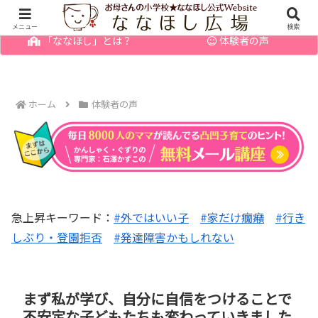
幼児の発達障害・育てにくい子のお悩みを解決
メニュー
検索
「ななほし」とは？
体験者の声
ホーム
体験者の声
急上昇キーワード：
#外ではいい子
#家だけ癇癪
#行き
しぶり・登園拒否
#発達障害かもしれない
まず私が学び、自分に自信をつけることで
不安定な子どもたちも変わっていきました