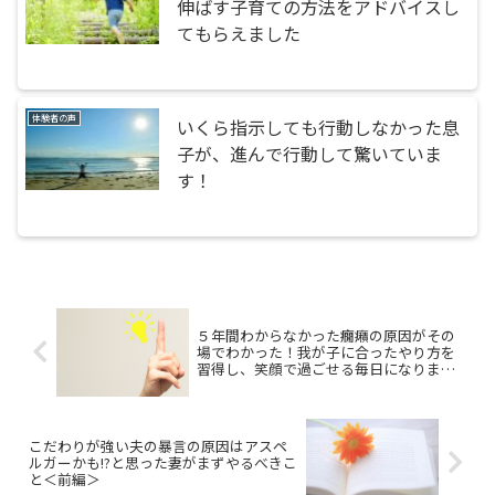
伸ばす子育ての方法をアドバイスし
てもらえました
体験者の声
いくら指示しても行動しなかった息
子が、進んで行動して驚いていま
す！
５年間わからなかった癇癪の原因がその
場でわかった！我が子に合ったやり方を
習得し、笑顔で過ごせる毎日になりまし
た
こだわりが強い夫の暴言の原因はアスペ
ルガーかも!?と思った妻がまずやるべきこ
と＜前編＞