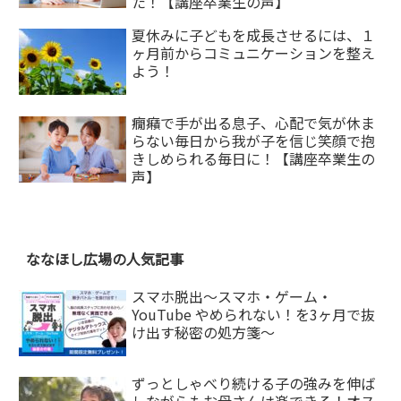
た！【講座卒業生の声】
夏休みに子どもを成長させるには、１
ヶ月前からコミュニケーションを整え
よう！
癇癪で手が出る息子、心配で気が休ま
らない毎日から我が子を信じ笑顔で抱
きしめられる毎日に！【講座卒業生の
声】
ななほし広場の人気記事
スマホ脱出〜スマホ・ゲーム・
YouTube やめられない！を3ヶ月で抜
け出す秘密の処方箋〜
ずっとしゃべり続ける子の強みを伸ば