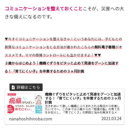
コミュニケーションを整えておくこと
こそが、災害への大
きな備えになるのです。
▼今すぐコミュニケーションを整えなきゃ！というあなたには、子どもとの
良質なコミュニケーションをとる方法が書かれたこちらの
無料電子書籍
がオ
ススメです。ママの感情コントロールにも生かせますよ！▼▼
３歳からはじめよう｜癇癪ぐずりをピタッと止めて発達をグーンと加速す
る！「育てにくい子」を卒業するための３ヶ月計画
癇癪ぐずりをピタッと止めて発達をグーンと加速
する！「育てにくい子」を卒業するための３ヶ月
計画
泣きわめいて激しい癇癪にふりまわされる毎日から卒業し
たいママへ、この本では３歳からの「感情の脳」の育て方
をお伝えし、「育てにくさ」の原因と悩みを解決するメソ
ッドをお伝えします。
2021.03.24
nanahoshihiroba.com