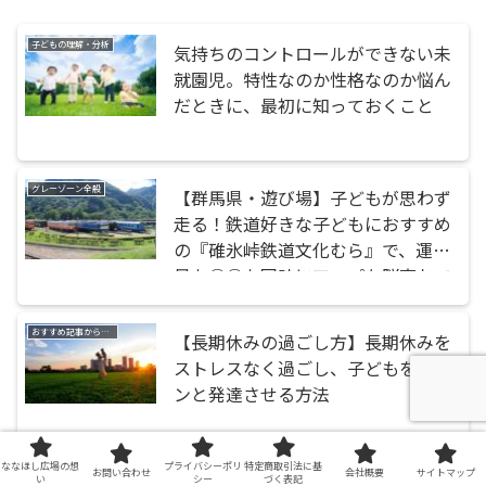
子どもの理解・分析
気持ちのコントロールができない未
就園児。特性なのか性格なのか悩ん
だときに、最初に知っておくこと
グレーゾーン全般
【群馬県・遊び場】子どもが思わず
走る！鉄道好きな子どもにおすすめ
の『碓氷峠鉄道文化むら』で、運動
量も○○も同時にアップな脳育おで
かけ
おすすめ記事から探す
【長期休みの過ごし方】長期休みを
ストレスなく過ごし、子どもをグー
ンと発達させる方法
ななほし広場の想
プライバシーポリ
特定商取引法に基
お問い合わせ
会社概要
サイトマップ
子どもの理解・分析
い
シー
づく表記
育てにくいわが子は発達障害？診断