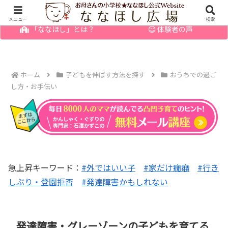
幼児の発達障害・育てにくい子のお悩みを解決
メニュー
検索
「ななほし」とは？
体験者の声
ホーム
子どもを伸ばす方法を探す
おうちでの過ご
し方・お手伝い
急上昇キーワード：
#外ではいい子
#家だけ癇癪
#行き
しぶり・登園拒否
#発達障害かもしれない
発達障害・グレーゾーンの子どもを育てる