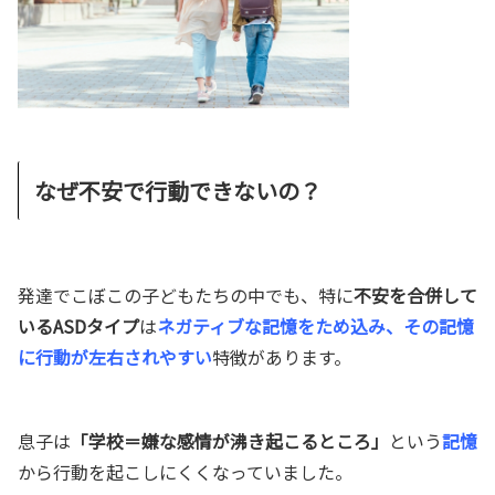
なぜ不安で行動できないの？
発達でこぼこの子どもたちの中でも、特に
不安を合併して
いるASDタイプ
は
ネガティブな記憶をため込み、その記憶
に行動が左右されやすい
特徴があります。
息子は
「学校＝嫌な感情が沸き起こるところ」
という
記憶
から行動を起こしにくくなっていました。