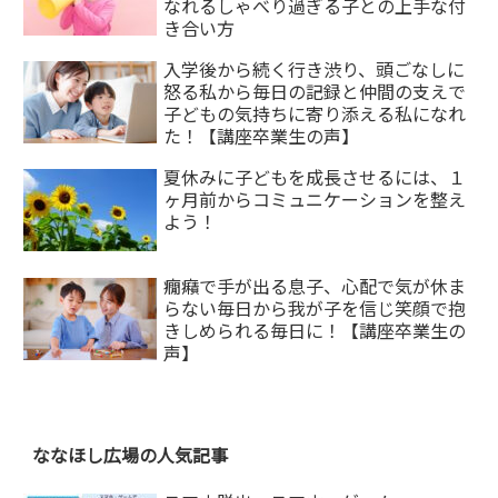
なれるしゃべり過ぎる子との上手な付
き合い方
入学後から続く行き渋り、頭ごなしに
怒る私から毎日の記録と仲間の支えで
子どもの気持ちに寄り添える私になれ
た！【講座卒業生の声】
夏休みに子どもを成長させるには、１
ヶ月前からコミュニケーションを整え
よう！
癇癪で手が出る息子、心配で気が休ま
らない毎日から我が子を信じ笑顔で抱
きしめられる毎日に！【講座卒業生の
声】
ななほし広場の人気記事