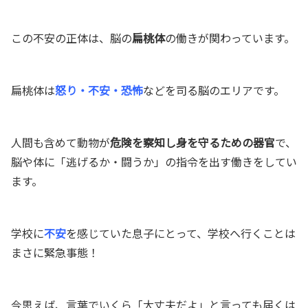
この不安の正体は、脳の
扁桃体
の働きが関わっています。
扁桃体は
怒り・不安・恐怖
などを司る脳のエリアです。
人間も含めて動物が
危険を察知し身を守るための器官
で、
脳や体に「逃げるか・闘うか」の指令を出す働きをしてい
ます。
学校に
不安
を感じていた息子にとって、学校へ行くことは
まさに緊急事態！
今思えば、言葉でいくら「大丈夫だよ」と言っても届くは