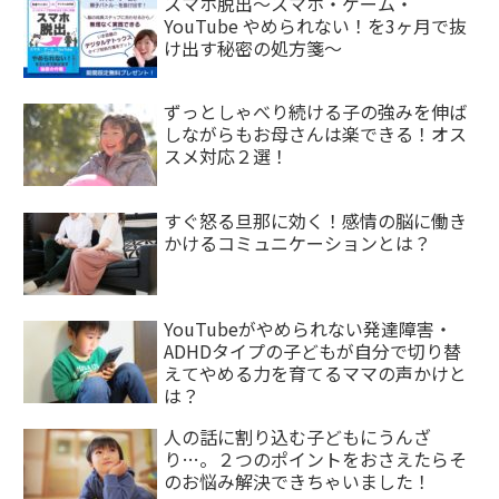
スマホ脱出〜スマホ・ゲーム・
YouTube やめられない！を3ヶ月で抜
け出す秘密の処方箋〜
ずっとしゃべり続ける子の強みを伸ば
しながらもお母さんは楽できる！オス
スメ対応２選！
すぐ怒る旦那に効く！感情の脳に働き
かけるコミュニケーションとは？
YouTubeがやめられない発達障害・
ADHDタイプの子どもが自分で切り替
えてやめる力を育てるママの声かけと
は？
人の話に割り込む子どもにうんざ
り…。２つのポイントをおさえたらそ
のお悩み解決できちゃいました！