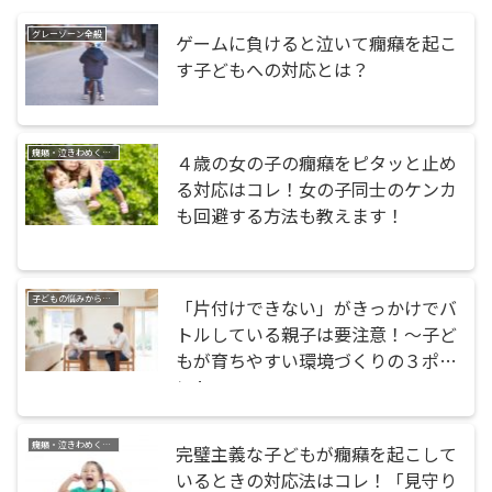
グレーゾーン全般
ゲームに負けると泣いて癇癪を起こ
す子どもへの対応とは？
癇癪・泣きわめく・暴れる
４歳の女の子の癇癪をピタッと止め
る対応はコレ！女の子同士のケンカ
も回避する方法も教えます！
子どもの悩みから探す
「片付けできない」がきっかけでバ
トルしている親子は要注意！〜子ど
もが育ちやすい環境づくりの３ポイ
ント
癇癪・泣きわめく・暴れる
完璧主義な子どもが癇癪を起こして
いるときの対応法はコレ！「見守り