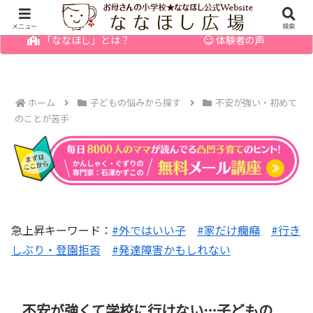
幼児の発達障害・育てにくい子のお悩みを解決
メニュー
検索
「ななほし」とは？
体験者の声
ホーム
子どもの悩みから探す
不安が強い・初めて
のことが苦手
急上昇キーワード：
#外ではいい子
#家だけ癇癪
#行き
しぶり・登園拒否
#発達障害かもしれない
不安が強くて学校に行けない…子どもの