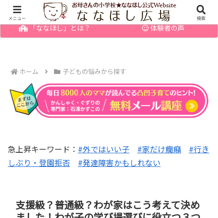
幼児の発達障害・育てにくい子のお悩みを解決
メニュー
検索
「ななほし」とは？
体験者の声
ホーム
子どもの悩みから探す
急上昇キーワード：
#外ではいい子
#家だけ癇癪
#行き
しぶり・登園拒否
#発達障害かもしれない
支援級？普通級？わが家はこう考えて決め
ました！わが子の学び場選びに役立つ３つ