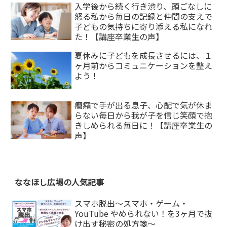
入学後から続く行き渋り、頭ごなしに
怒る私から毎日の記録と仲間の支えで
子どもの気持ちに寄り添える私になれ
た！【講座卒業生の声】
夏休みに子どもを成長させるには、１
ヶ月前からコミュニケーションを整え
よう！
癇癪で手が出る息子、心配で気が休ま
らない毎日から我が子を信じ笑顔で抱
きしめられる毎日に！【講座卒業生の
声】
ななほし広場の人気記事
スマホ脱出〜スマホ・ゲーム・
YouTube やめられない！を3ヶ月で抜
け出す秘密の処方箋〜