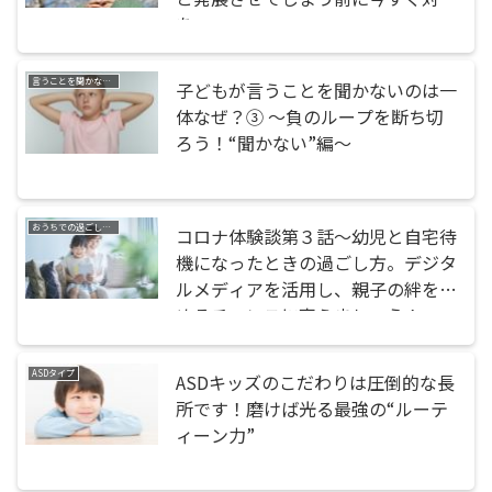
を
言うことを聞かない・話が聞けない
子どもが言うことを聞かないのは一
体なぜ？③ ～負のループを断ち切
ろう！“聞かない”編～
おうちでの過ごし方・お手伝い
コロナ体験談第３話〜幼児と自宅待
機になったときの過ごし方。デジタ
ルメディアを活用し、親子の絆を深
めるチャンスに変えましょう！
ASDタイプ
ASDキッズのこだわりは圧倒的な長
所です！磨けば光る最強の“ルーテ
ィーン力”