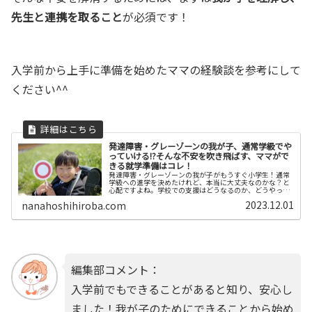
先生と連携を取ること
が必須です！
入学前から上手に準備を始めたママの経験談を参考にして
ください^^
発達障害・グレーゾーンの我が子、通常学級でや
っていける!?そんな不安を吹き飛ばす、ママがで
きる就学準備はコレ！
発達障害・グレーゾーンの我が子がもうすぐ小学生！通常
学級への進学を決めたけれど、本当に大丈夫なのかな？と
心配ですよね。学校での支援はどうなるのか、どうやって
学校側に配慮の協力をお願いするのか、家庭でママが今か
2023.12.01
nanahoshihiroba.com
らできる就学準備をご紹介します。
編集部コメント：
入学前でもできることがあると知り、安心し
ました！我が子のためにできることから始め