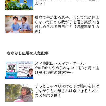
よう！
癇癪で手が出る息子、心配で気が休ま
らない毎日から我が子を信じ笑顔で抱
きしめられる毎日に！【講座卒業生の
声】
ななほし広場の人気記事
スマホ脱出〜スマホ・ゲーム・
YouTube やめられない！を3ヶ月で抜
け出す秘密の処方箋〜
ずっとしゃべり続ける子の強みを伸ば
しながらもお母さんは楽できる！オス
スメ対応２選！