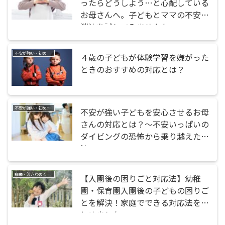
ったらどうしよう…と心配している
お母さんへ。子どもとママの不安解
消法を試してみませんか
不安が強い・初めてのことが苦手
４歳の子どもが体験学習を嫌がった
ときのおすすめの対応とは？
不安が強い・初めてのことが苦手
不安が強い子どもを安心させるお母
さんの対応とは？〜不安いっぱいの
ダイビングの恐怖から乗り越えた方
法
癇癪・泣きわめく・暴れる
【入園後の困りごと対応法】幼稚
園・保育園入園後の子どもの困りご
とを解決！家庭でできる対応法をま
とめました