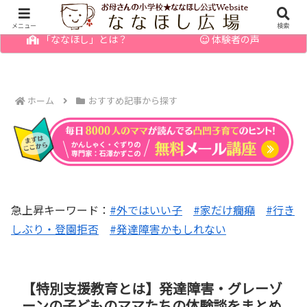
幼児の発達障害・育てにくい子のお悩みを解決
メニュー
検索
「ななほし」とは？
体験者の声
ホーム
おすすめ記事から探す
急上昇キーワード：
#外ではいい子
#家だけ癇癪
#行き
しぶり・登園拒否
#発達障害かもしれない
【特別支援教育とは】発達障害・グレーゾ
ーンの子どものママたちの体験談をまとめ