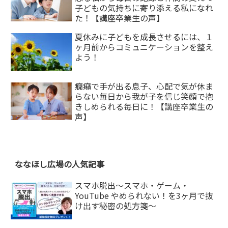
子どもの気持ちに寄り添える私になれ
た！【講座卒業生の声】
夏休みに子どもを成長させるには、１
ヶ月前からコミュニケーションを整え
よう！
癇癪で手が出る息子、心配で気が休ま
らない毎日から我が子を信じ笑顔で抱
きしめられる毎日に！【講座卒業生の
声】
ななほし広場の人気記事
スマホ脱出〜スマホ・ゲーム・
YouTube やめられない！を3ヶ月で抜
け出す秘密の処方箋〜