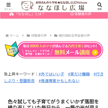
幼児の発達障害・育てにくい子のお悩みを解決
メニュー
検索
「ななほし」とは？
体験者の声
ホーム
体験者の声
個別相談会参加者の声
急上昇キーワード：
#外ではいい子
#家だけ癇癪
#行き
しぶり・登園拒否
#発達障害かもしれない
色々試しても子育てがうまくいかず落胆を
繰り返していた毎日から、一筋の光が見え