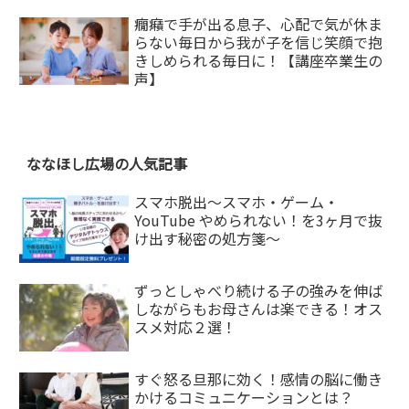
癇癪で手が出る息子、心配で気が休ま
らない毎日から我が子を信じ笑顔で抱
きしめられる毎日に！【講座卒業生の
声】
ななほし広場の人気記事
スマホ脱出〜スマホ・ゲーム・
YouTube やめられない！を3ヶ月で抜
け出す秘密の処方箋〜
ずっとしゃべり続ける子の強みを伸ば
しながらもお母さんは楽できる！オス
スメ対応２選！
すぐ怒る旦那に効く！感情の脳に働き
かけるコミュニケーションとは？