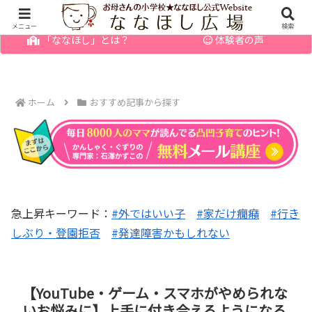
幼児の発達障害・育てにくい子のお悩みを解決
メニュー
検索
「ななほし」とは？
体験者の声
ホーム
おすすめ記事から探す
急上昇キーワード：
#外ではいい子
#家だけ癇癪
#行き
しぶり・登園拒否
#発達障害かもしれない
【YouTube・ゲーム・スマホがやめられな
いお悩みに】上手に付き合えるようになる