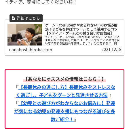
イディア、参考にしてくださいね！
ゲーム・YouTubeがやめられない…のお悩み解
決！子どもを伸ばすツールとして活用するコツ
【メディア・ゲームとの付き合い方座談会】
うちの子、ゲームやYouTubeがやめられない…と悩んでい
ませんか？ななほし広場では、ゲームやメディアの付き合
い方に関する座談会を開催しました。〇〇をすると、困り
ごとを減らして子どもを伸ばすツールとして活用できる！
2021.12.18
nanahoshihiroba.com
ヒント満載でお届けします。
【あなたにオススメの情報はこちら！】
『
【長期休みの過ごし方】長期休みをストレスな
く過ごし、子どもをグーンと発達させる方法
』
『
【幼児との遊び方がわからないお悩みに】発達
が気になる幼児の発達支援にもつながる遊びを多
数ご紹介！
』