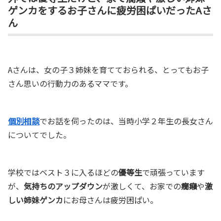
ゲンカをするお子さんに疲労困ぱいだったAさ
ん
Aさんは、女の子３姉妹を育てておられる、とってもお子
さん思いの行動力のあるママです。
個別相談
でお話を伺ったのは、当時小学２年生の長女さん
についてでした。
学校ではベスト３に入るほどの
優等生
で頑張っています
が、
気持ちのアップダウン
が激しくて、お家での
癇癪
や
激
しい姉妹ゲンカ
にお母さんは疲労困ぱい。