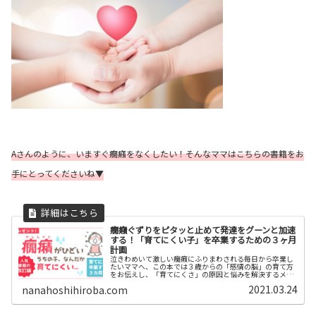
Aさんのように、いますぐ癇癪をなくしたい！そんなママはこちらの書籍をお
手にとってくださいね▼
癇癪ぐずりをピタッと止めて発達をグーンと加速
する！「育てにくい子」を卒業するための３ヶ月
計画
泣きわめいて激しい癇癪にふりまわされる毎日から卒業し
たいママへ、この本では３歳からの「感情の脳」の育て方
をお伝えし、「育てにくさ」の原因と悩みを解決するメソ
ッドをお伝えします。
2021.03.24
nanahoshihiroba.com