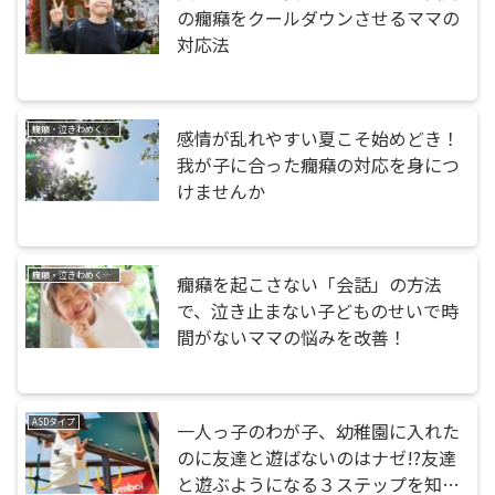
の癇癪をクールダウンさせるママの
対応法
癇癪・泣きわめく・暴れる
感情が乱れやすい夏こそ始めどき！
我が子に合った癇癪の対応を身につ
けませんか
癇癪・泣きわめく・暴れる
癇癪を起こさない「会話」の方法
で、泣き止まない子どものせいで時
間がないママの悩みを改善！
ASDタイプ
一人っ子のわが子、幼稚園に入れた
のに友達と遊ばないのはナゼ!?友達
と遊ぶようになる３ステップを知っ