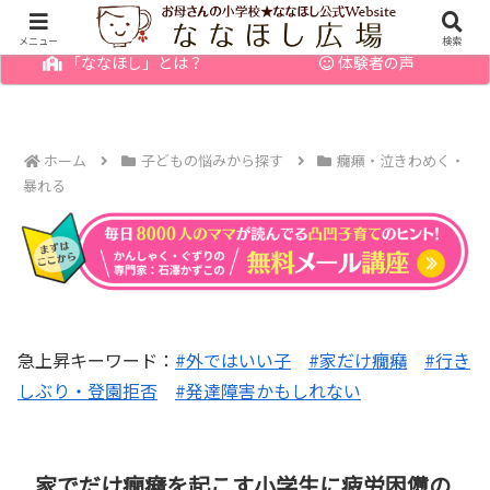
幼児の発達障害・育てにくい子のお悩みを解決
メニュー
検索
「ななほし」とは？
体験者の声
ホーム
子どもの悩みから探す
癇癪・泣きわめく・
暴れる
急上昇キーワード：
#外ではいい子
#家だけ癇癪
#行き
しぶり・登園拒否
#発達障害かもしれない
家でだけ癇癪を起こす小学生に疲労困憊の