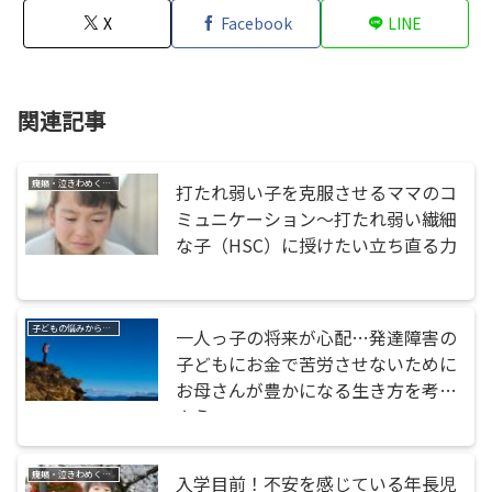
X
Facebook
LINE
関連記事
癇癪・泣きわめく・暴れる
打たれ弱い子を克服させるママのコ
ミュニケーション〜打たれ弱い繊細
な子（HSC）に授けたい立ち直る力
子どもの悩みから探す
一人っ子の将来が心配…発達障害の
子どもにお金で苦労させないために
お母さんが豊かになる生き方を考え
よう
癇癪・泣きわめく・暴れる
入学目前！不安を感じている年長児