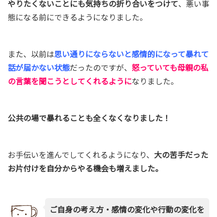
やりたくないことにも
気持ちの折り合いをつけて
、悪い事
態にな
る前にできるようになりました。
また、以前は
思い通りにならないと感情的になって暴れて
話が届か
ない状態
だったのですが、
怒っていても母親の私
の言葉を
聞こうとし
てくれるように
なりました。
公共の場で暴れることも
全くなくなりました！
お手伝いを進んでしてくれるようになり、
大の苦手だった
お片付
けを
自分からやる機会も増えました。
ご自身の考え方・感情の変化や
行動の変化を