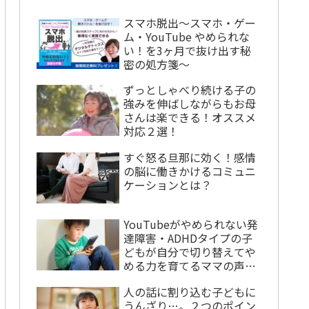
スマホ脱出〜スマホ・ゲー
ム・YouTube やめられな
い！を3ヶ月で抜け出す秘
密の処方箋〜
ずっとしゃべり続ける子の
強みを伸ばしながらもお母
さんは楽できる！オススメ
対応２選！
すぐ怒る旦那に効く！感情
の脳に働きかけるコミュニ
ケーションとは？
YouTubeがやめられない発
達障害・ADHDタイプの子
どもが自分で切り替えてや
める力を育てるママの声か
けとは？
人の話に割り込む子どもに
うんざり…。２つのポイン