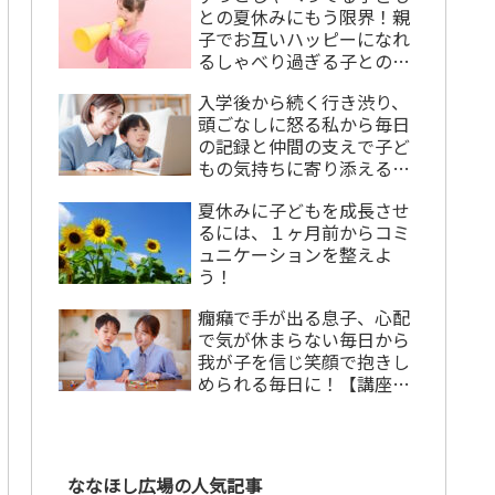
との夏休みにもう限界！親
子でお互いハッピーになれ
るしゃべり過ぎる子との上
手な付き合い方
入学後から続く行き渋り、
頭ごなしに怒る私から毎日
の記録と仲間の支えで子ど
もの気持ちに寄り添える私
になれた！【講座卒業生の
夏休みに子どもを成長させ
声】
るには、１ヶ月前からコミ
ュニケーションを整えよ
う！
癇癪で手が出る息子、心配
で気が休まらない毎日から
我が子を信じ笑顔で抱きし
められる毎日に！【講座卒
業生の声】
ななほし広場の人気記事