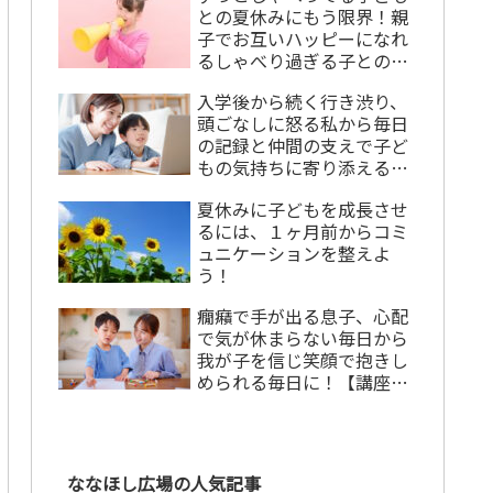
との夏休みにもう限界！親
子でお互いハッピーになれ
るしゃべり過ぎる子との上
手な付き合い方
入学後から続く行き渋り、
頭ごなしに怒る私から毎日
の記録と仲間の支えで子ど
もの気持ちに寄り添える私
になれた！【講座卒業生の
夏休みに子どもを成長させ
声】
るには、１ヶ月前からコミ
ュニケーションを整えよ
う！
癇癪で手が出る息子、心配
で気が休まらない毎日から
我が子を信じ笑顔で抱きし
められる毎日に！【講座卒
業生の声】
ななほし広場の人気記事