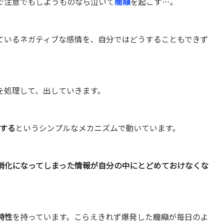
で注意でもしようものなら泣いて
癇癪
を起こす…。
ているネガティブな感情を、自分ではどうすることもできず
を処理して、出していきます。
トする
というシンプルなメカニズムで動いています。
消化になってしまった情報が自分の中にとどめておけなくな
特性
を持っています。こらえきれず爆発した癇癪が毎日のよ