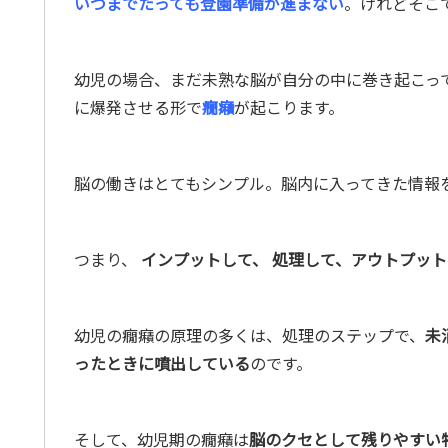
いつまでたっても登園準備が進まない
。けれどそこ
幼児の場合、まだ未熟な脳が自分の中に巻き起こっ
に爆発させる形で
癇癪
が起こります。
脳の働きはとてもシンプル。脳内に入ってきた情報
つまり、
インプットして、 処理して、アウトプッ
幼児の癇癪の原理の多くは、処理のステップで、
未
ったときに噴出している
のです。
そして、幼児期の癇癪は
脳のクセとして残りやすい