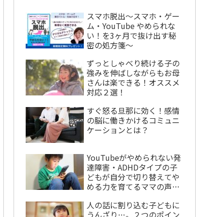
スマホ脱出〜スマホ・ゲー
ム・YouTube やめられな
い！を3ヶ月で抜け出す秘
密の処方箋〜
ずっとしゃべり続ける子の
強みを伸ばしながらもお母
さんは楽できる！オススメ
対応２選！
すぐ怒る旦那に効く！感情
の脳に働きかけるコミュニ
ケーションとは？
YouTubeがやめられない発
達障害・ADHDタイプの子
どもが自分で切り替えてや
める力を育てるママの声か
けとは？
人の話に割り込む子どもに
うんざり…。２つのポイン