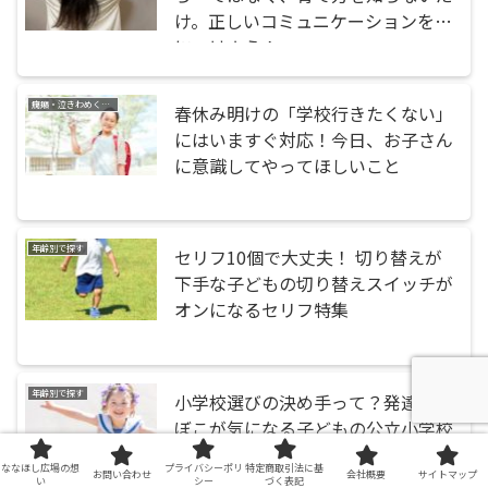
け。正しいコミュニケーションを身
につけよう！
癇癪・泣きわめく・暴れる
春休み明けの「学校行きたくない」
にはいますぐ対応！今日、お子さん
に意識してやってほしいこと
年齢別で探す
セリフ10個で大丈夫！ 切り替えが
下手な子どもの切り替えスイッチが
オンになるセリフ特集
年齢別で探す
小学校選びの決め手って？発達でこ
ぼこが気になる子どもの公立小学校
の選び方のポイント
ななほし広場の想
プライバシーポリ
特定商取引法に基
お問い合わせ
会社概要
サイトマップ
い
シー
づく表記