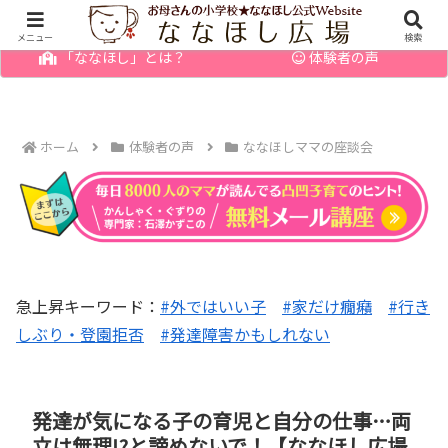
幼児の発達障害・育てにくい子のお悩みを解決
メニュー
検索
「ななほし」とは？
体験者の声
ホーム
体験者の声
ななほしママの座談会
急上昇キーワード：
#外ではいい子
#家だけ癇癪
#行き
しぶり・登園拒否
#発達障害かもしれない
発達が気になる子の育児と自分の仕事…両
立は無理!?と諦めないで！【ななほし広場