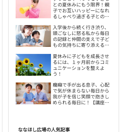
との夏休みにもう限界！親
子でお互いハッピーになれ
るしゃべり過ぎる子との上
手な付き合い方
入学後から続く行き渋り、
頭ごなしに怒る私から毎日
の記録と仲間の支えで子ど
もの気持ちに寄り添える私
になれた！【講座卒業生の
夏休みに子どもを成長させ
声】
るには、１ヶ月前からコミ
ュニケーションを整えよ
う！
癇癪で手が出る息子、心配
で気が休まらない毎日から
我が子を信じ笑顔で抱きし
められる毎日に！【講座卒
業生の声】
ななほし広場の人気記事